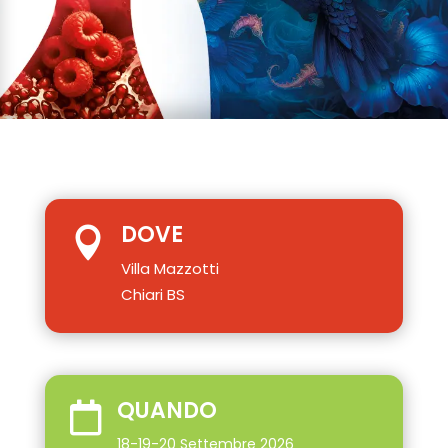
DOVE

Villa Mazzotti
Chiari BS
QUANDO

18-19-20 Settembre 2026