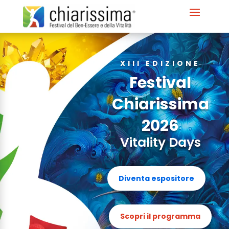
XIII EDIZIONE
Festival
Chiarissima
2026
Vitality Days
Diventa espositore
Scopri il programma