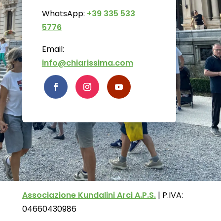
WhatsApp:
+39 335 533
5776
Email:
info@chiarissima.com
Associazione Kundalini Arci A.P.S.
|
P.IVA:
04660430986