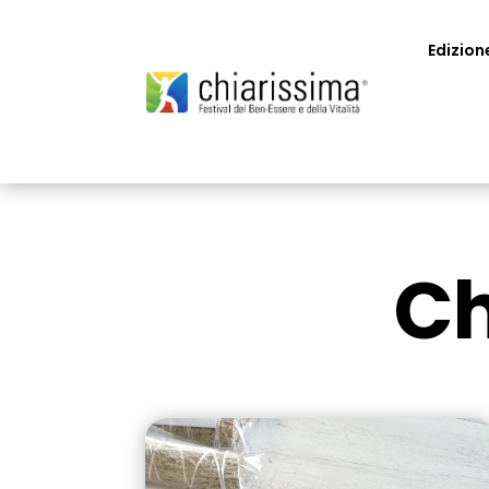
Edizion
Ch