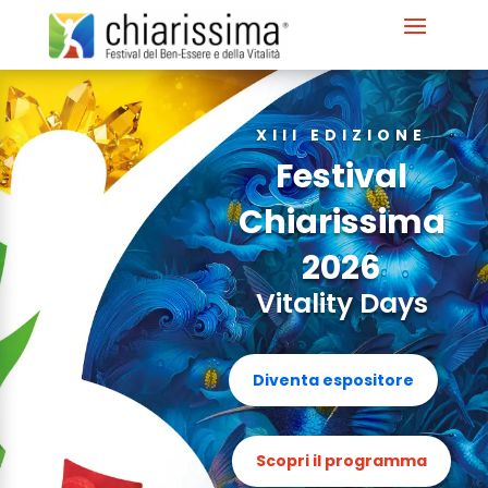
XIII EDIZIONE
Festival
Chiarissima
2026
Vitality Days
Diventa espositore
Scopri il programma