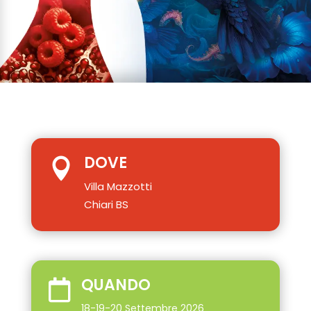
DOVE

Villa Mazzotti
Chiari BS
QUANDO

18-19-20 Settembre 2026