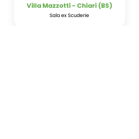
Villa Mazzotti - Chiari (BS)
Sala ex Scuderie
Iscriviti alla nostra
newsletter
Ricevi in anteprima tutte le novità sul
Festival: programma, ospiti, workshop
e appuntamenti dedicati al benessere.