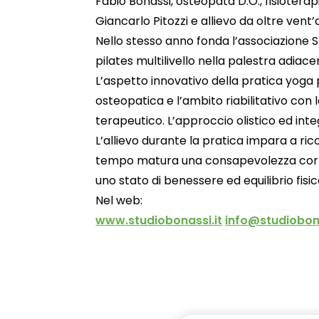
Fabio Bonassi, osteopata D.O., fisiotera
Giancarlo Pitozzi e allievo da oltre vent
Nello stesso anno fonda l’associazione Sh
pilates multilivello nella palestra adiac
L’aspetto innovativo della pratica yoga 
osteopatica e l’ambito riabilitativo con
terapeutico. L’approccio olistico ed integ
L’allievo durante la pratica impara a ri
tempo matura una consapevolezza corpor
uno stato di benessere ed equilibrio fisi
Nel web:
www.studiobonassi.it
info@studiobona