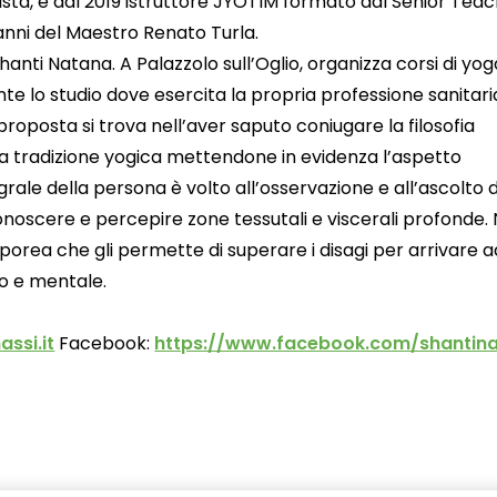
pista, è dal 2019 istruttore JYOTIM formato dal Senior Tea
’anni del Maestro Renato Turla.
anti Natana. A Palazzolo sull’Oglio, organizza corsi di yog
ente lo studio dove esercita la propria professione sanitari
proposta si trova nell’aver saputo coniugare la filosofia
 la tradizione yogica mettendone in evidenza l’aspetto
rale della persona è volto all’osservazione e all’ascolto di
conoscere e percepire zone tessutali e viscerali profonde. 
ea che gli permette di superare i disagi per arrivare a
co e mentale.
ssi.it
Facebook:
https://www.facebook.com/shantin