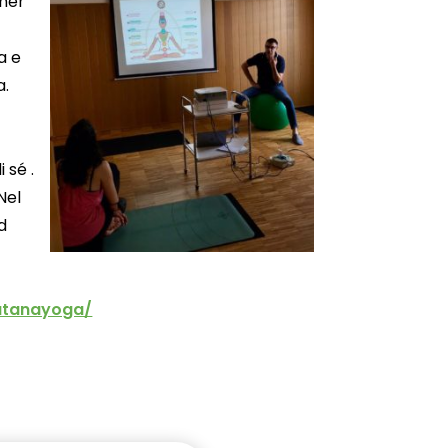
cher
a e
a.
 sé .
Nel
d
atanayoga/