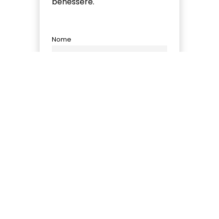
benessere.
Nome
Email
Autorizzo il trattamento dei dati
personali