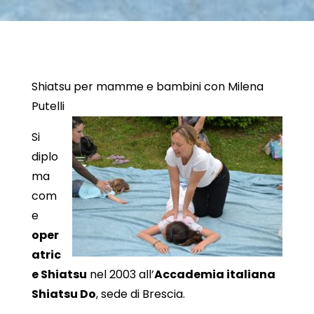
Shiatsu per mamme e bambini con Milena
Putelli
Si
diplo
ma
com
e
oper
atric
e Shiatsu
nel 2003 all’
Accademia italiana
Shiatsu Do
, sede di Brescia.