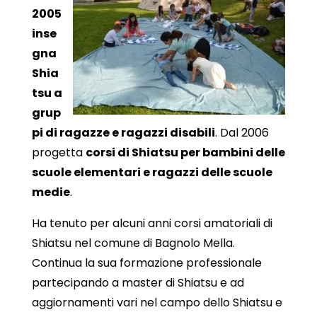
2005
inse
gna
Shia
tsu a
grup
pi di ragazze e ragazzi disabili
. Dal 2006
progetta
corsi di Shiatsu per bambini delle
scuole elementari e ragazzi delle scuole
medie
.
Ha tenuto per alcuni anni corsi amatoriali di
Shiatsu nel comune di Bagnolo Mella.
Continua la sua formazione professionale
partecipando a master di Shiatsu e ad
aggiornamenti vari nel campo dello Shiatsu e