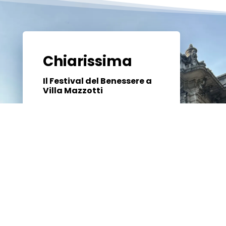
Chiarissima
Il Festival del Benessere a
Villa Mazzotti
Chiarissima nasce nel 2010
per diffondere la cultura del
Ben-Essere a 360 gradi in un
modo accessibile a tutti.
La sede della manifestazione
è da sempre Villa Mazzotti
(Chiari – Brescia).