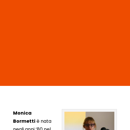
Monica
Bormetti
è nata
negli anni ’80 nel