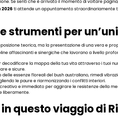
ne. Se senti che è arrivato il momento di voltare pagina, di
a 2026
ti attende un appuntamento straordinariamente t
tre strumenti per un’un
posizione teorica, ma la presentazione di una vera e pro
line affascinanti e sinergiche che lavorano a livello profo
 decodificare la mappa della tua vita attraverso i tuoi num
are e sicure.
zo delle essenze floreali del bush australiano, rimedi vibraz
endo le paure e riarmonizzando i conflitti interiori.
creativo e immediato per aggirare le resistenze della me
e liberamente.
 in questo viaggio di R