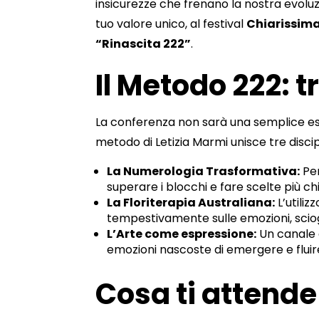
insicurezze che frenano la nostra evoluzio
tuo valore unico, al festival
Chiarissim
“Rinascita 222”
.
Il Metodo 222: 
La conferenza non sarà una semplice es
metodo di Letizia Marmi unisce tre discip
La Numerologia Trasformativa:
Per
superare i blocchi e fare scelte più chi
La Floriterapia Australiana:
L’utiliz
tempestivamente sulle emozioni, sciogli
L’Arte come espressione:
Un canale 
emozioni nascoste di emergere e fluir
Cosa ti attende