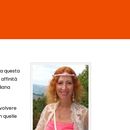
dia questa
affinità
diana
volvere
n quelle