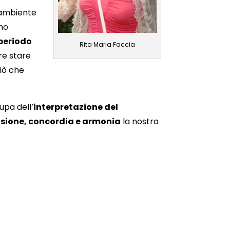
l’ambiente
mo
 periodo
Rita Maria Faccia
re stare
iò che
upa dell’
interpretazione del
ione, concordia e armonia
la nostra