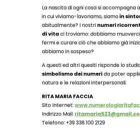
La nascita di ogni cosa si accompagna a
in cui viviamo-lavoriamo, siamo
in sinto
abitualmente? I nostri
numeri ricorrent
di vita
ci troviamo: dobbiamo muoverci 
fermi e curare ciò che abbiamo già iniz
abbiamo in sospeso?
A questi ed altri quesiti risponde lo stu
simbolismo dei numeri
da poter appli
natura e le relazioni interpersonali.
RITA MARIA FACCIA
Sito Internet:
www.numerologiaritafacc
Indirizzo Mail:
ritamaria523@gmail.c
Telefono: +39 338 100 2129