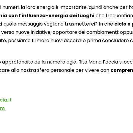
i numeri, la loro energia è importante, quindi anche per 
nia con l’influenza-energia dei luoghi
che frequentia
i
quale messaggio vogliono trasmetterci? In che
ciclo o
verso nuove iniziative; apportare dei cambiamenti; oppu
iato, possiamo firmare nuovi accordi o prima concludere c
dio approfondito della numerologia. Rita Maria Faccia si occ
care alla nostra sfera personale per vivere con
comprens
ia.it
om