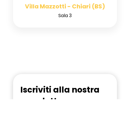
Villa Mazzotti - Chiari (BS)
Sala 3
Iscriviti alla nostra
newsletter
Ricevi in anteprima tutte le novità sul
Festival: programma, ospiti, workshop
e appuntamenti dedicati al benessere.