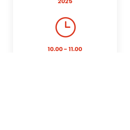
2025
}
10.00 - 11.00

Villa Mazzotti - Chiari (BS)
Veranda – Scuderie Villa