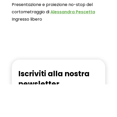
Presentazione e proiezione no-stop del
cortometraggio di
Alessandra Pescetta
Ingresso libero
Iscriviti alla nostra
newsletter
Ricevi in anteprima tutte le novità sul
Festival: programma, ospiti, workshop
e appuntamenti dedicati al benessere.