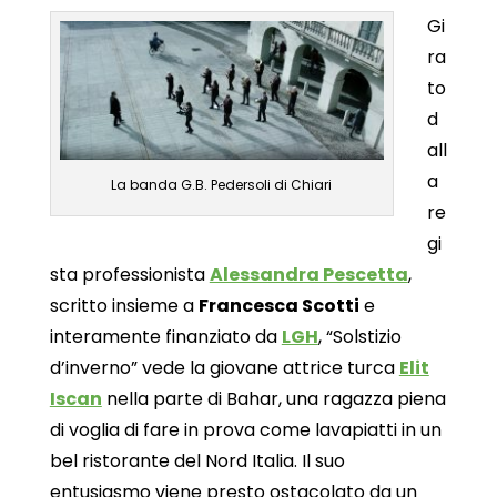
Gi
ra
to
d
all
a
La banda G.B. Pedersoli di Chiari
re
gi
sta professionista
Alessandra Pescetta
,
scritto insieme a
Francesca Scotti
e
interamente finanziato da
LGH
, “Solstizio
d’inverno” vede la giovane attrice turca
Elit
Iscan
nella parte di Bahar, una ragazza piena
di voglia di fare in prova come lavapiatti in un
bel ristorante del Nord Italia. Il suo
entusiasmo viene presto ostacolato da un