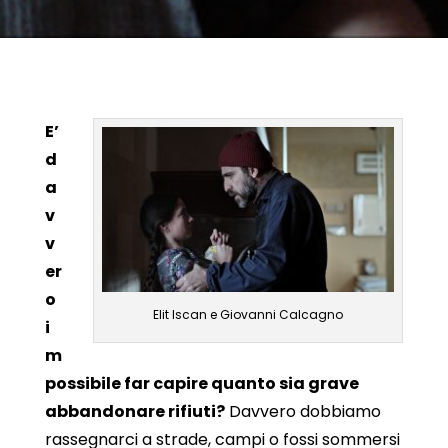
E’
d
a
v
v
er
o
Elit Iscan e Giovanni Calcagno
i
m
possibile far capire quanto sia grave
abbandonare rifiuti?
Davvero dobbiamo
rassegnarci a strade, campi o fossi sommersi