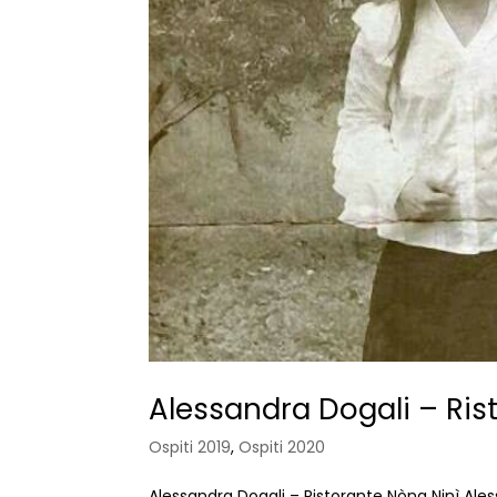
Alessandra Dogali – Ris
Ospiti 2019
,
Ospiti 2020
Alessandra Dogali – Ristorante Nòna Ninì Ales