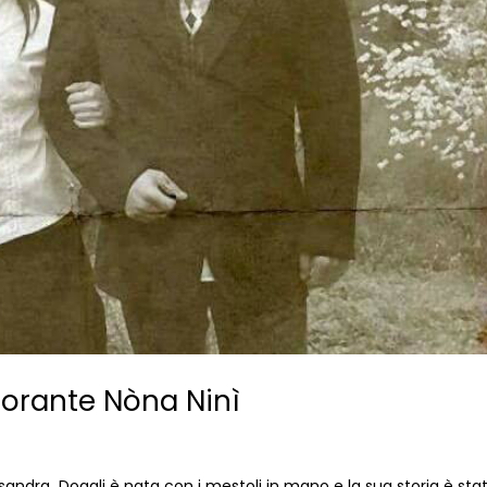
torante Nòna Ninì
sandra Dogali è nata con i mestoli in mano e la sua storia è sta